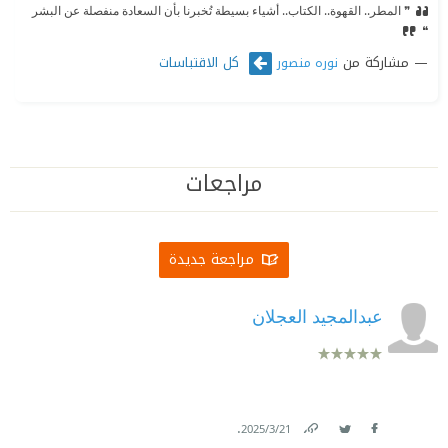
❞ المطر.. القهوة.. الكتاب.. أشياء بسيطة تُخبرنا بأن السعادة منفصلة عن البشر
❝
مشاركة من
كل الاقتباسات
نوره منصور
مراجعات
مراجعة جديدة
عبدالمجيد العجلان
.
21‏/3‏/2025