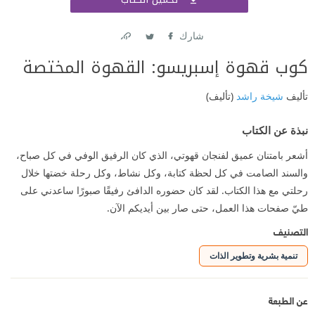
اشتر
شارك
Link
Twitter
Facebook
كوب قهوة إسبريسو: القهوة المختصة
تأليف
شيخة راشد
(تأليف)
نبذة عن الكتاب
أشعر بامتنان عميق لفنجان قهوتي، الذي كان الرفيق الوفي في كل صباح،
والسند الصامت في كل لحظة كتابة، وكل نشاط، وكل رحلة خضتها خلال
رحلتي مع هذا الكتاب. لقد كان حضوره الدافئ رفيقًا صبورًا ساعدني على
طيّ صفحات هذا العمل، حتى صار بين أيديكم الآن.
التصنيف
تنمية بشرية وتطوير الذات
عن الطبعة