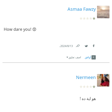
Asmaa Fawzy
How dare you! 😡
.
13‏/8‏/2024
Link
Twitter
Facebook
أوافق
اضف تعليق
Nermeen
هو اية ده !