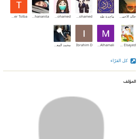
خالد الاحمدي
ماجدة طه
Asmaa Mohamed
Shereen mohamed
hanane hananita
Tamer Tolba
Mostafas Elsayed
Mawada Alhamali
Ibrahim D
محمد المعلم
كل القرّاء
المؤلف