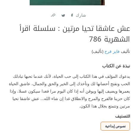
شارك
Link
Twitter
Facebook
عش عاشقا تحيا مرتين : سلسلة اقرأ
الشهرية 786
تأليف
فايز فرح
(تأليف)
نبذة عن الكتاب
يدعوك المؤلف في هذا الكتاب إلى حب الحياة، لأنك عندما تحبها تبادلك
الحب وتفتح أحضانها لك وتأخذك إلى الخير والحق والجمال، عاشق الحياة
يعمرها ويضيف إليها ويوقن أنه إذا كان اليوم مرا فغدا سيكون عسلا، وإذا
كان حزينا فالفرح والمرح والانطلاق غدا إن شاء الله... عش عاشقا تحيا
مرتين وتتمتع بجلال هذا الكون.
التصنيف
نصوص إبداعية