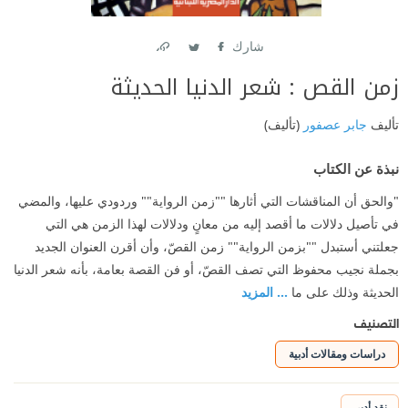
شارك
Link
Twitter
Facebook
زمن القص : شعر الدنيا الحديثة
تأليف
جابر عصفور
(تأليف)
نبذة عن الكتاب
"والحق أن المناقشات التي أثارها ""زمن الرواية"" وردودي عليها، والمضي
في تأصيل دلالات ما أقصد إليه من معانٍ ودلالات لهذا الزمن هي التي
جعلتني أستبدل ""بزمن الرواية"" زمن القصّ، وأن أقرن العنوان الجديد
بجملة نجيب محفوظ التي تصف القصّ، أو فن القصة بعامة، بأنه شعر الدنيا
الحديثة وذلك على ما
... المزيد
التصنيف
دراسات ومقالات أدبية
نقد أدبي