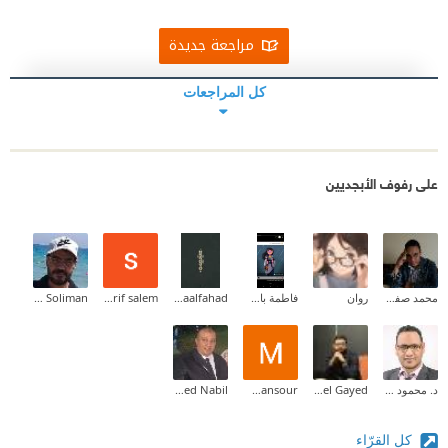
مراجعة جديدة
كل المراجعات
على رفوف الأبجديين
محمد صفوت
روان
فاطمة باشافعي
Asmaalfahad
sherif salem
Ahmed Soliman
د. محمود بكري الأمين
Mina Adel Gayed
Mohamed Mansour
Mohamed Nabil
كل القرّاء