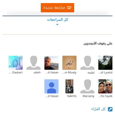
مراجعة جديدة
كل المراجعات
على رفوف الأبجديين
Alyazid Lyazid
لطيفة
Ibrahim Moaty
Ahmad Hasan
saleh
Ahmed Elaskari
Ahmed Hasan
YaAhYo
Mariamy
Rafik Fayek
كل القرّاء