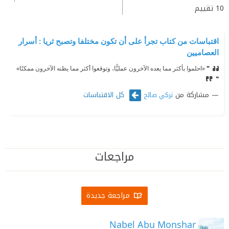
10
تقييم
اقتباسات من كتاب تجرأ على أن تكون مختلفا وتصبح ثريا : أسرار
العصاميين
❞ «احلموا بأكثر مما يعده الآخرون عمليًّا، وتوقعوا أكثر مما يظنه الآخرون ممكنًا»‏
❝
مشاركة من
كل الاقتباسات
تركي صالح
مراجعات
مراجعة جديدة
Nabel Abu Monshar