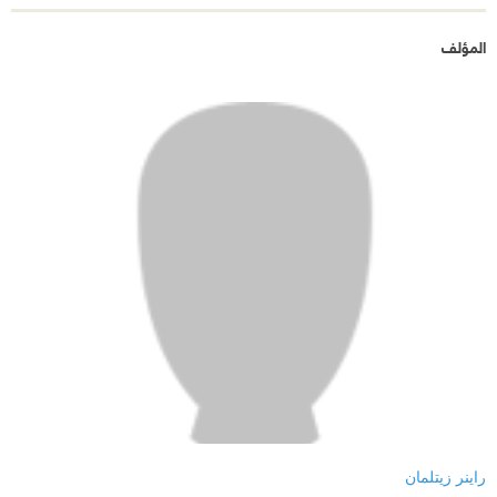
المؤلف
راينر زيتلمان