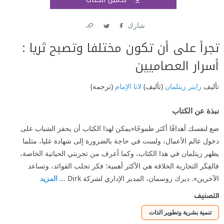
اشتر
شارك
Link
Twitter
Facebook
تجرأ على أن تكون مختلفا وتصبح ثريا :
أسرار العصاميين
تأليف
راينر زيتلمان
(تأليف)
لانا الإمام
(ترجمة)
نبذة عن الكتاب
ضع لنفسك أهدافًا أكثر طموحًا«يمكن لهذا الكتاب أن يحفز الشباب على
دخول عالم الأعمال، ولست في حاجة بالضرورة إلى شهادة عليا، مثلما
يظهر زيتلمان في هذا الكتاب، وكما أعرف من تجربتي الحياتية الخاصة،
فالفِكَر التجارية الخلاقة هي الأكثر أهمية؛ فكر تجلب الفوائد، وتساعد
الآخرين». ديرك روسمان، المدير الإداري لشركة Dirk
... المزيد
التصنيف
تنمية بشرية وتطوير الذات