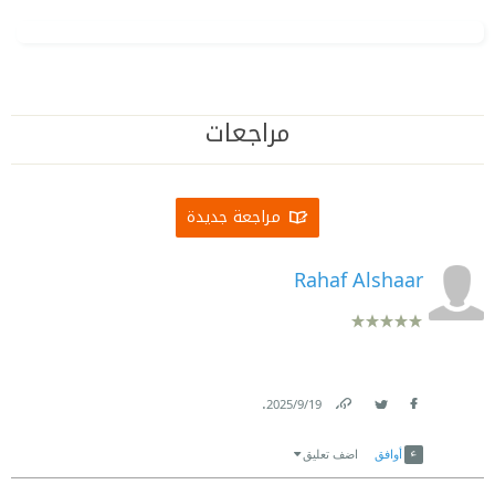
مراجعات
مراجعة جديدة
Rahaf Alshaar
.
19‏/9‏/2025
Link
Twitter
Facebook
أوافق
اضف تعليق