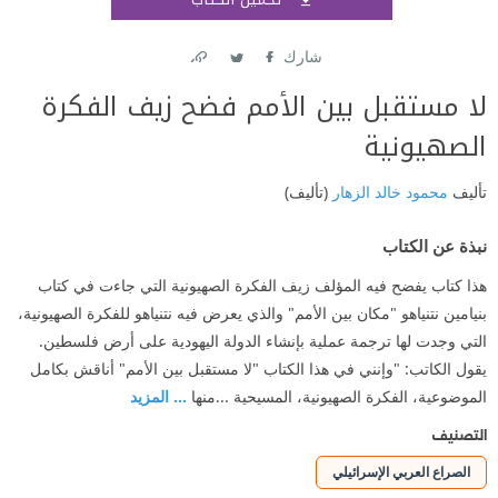
اشتر
شارك
Link
Twitter
Facebook
لا مستقبل بين الأمم فضح زيف الفكرة
الصهيونية
تأليف
محمود خالد الزهار
(تأليف)
نبذة عن الكتاب
هذا كتاب يفضح فيه المؤلف زيف الفكرة الصهيونية التي جاءت في كتاب
بنيامين نتنياهو "مكان بين الأمم" والذي يعرض فيه نتنياهو للفكرة الصهيونية،
التي وجدت لها ترجمة عملية بإنشاء الدولة اليهودية على أرض فلسطين.
يقول الكاتب: "وإنني في هذا الكتاب "لا مستقبل بين الأمم" أناقش بكامل
الموضوعية، الفكرة الصهيونية، المسيحية ...منها
... المزيد
التصنيف
الصراع العربي الإسرائيلي