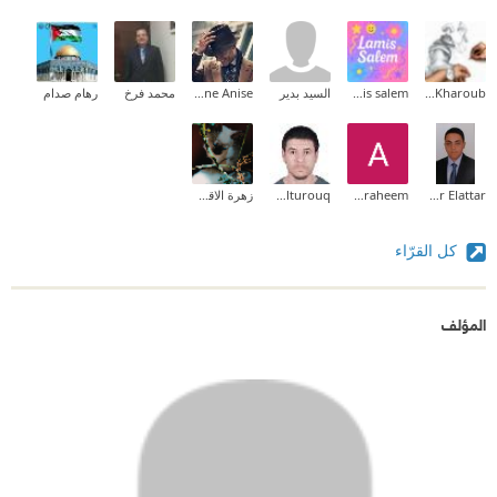
Tamer Kharoub
lamis salem
السيد بدير
Youne Anise
محمد فرخ
رهام صدام
Amr Elattar
aibraheem
Badruldeen Alturouq
زهرة الاقحوان
كل القرّاء
المؤلف