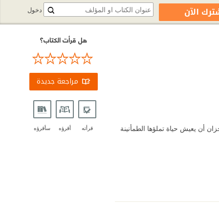
ترك الآن
دخول
هل قرأت الكتاب؟
مراجعة جديدة
ان أن يعيش حياة تملؤها الطمأنينة
قرأته
أقرؤه
سأقرؤه