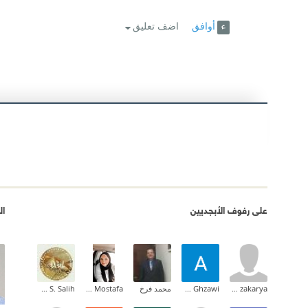
أوافق
اضف تعليق
على رفوف الأبجديين
ال
Asmaa zakarya
Asma Ghzawi
محمد فرخ
Lamis Mostafa
Wid S. Salih