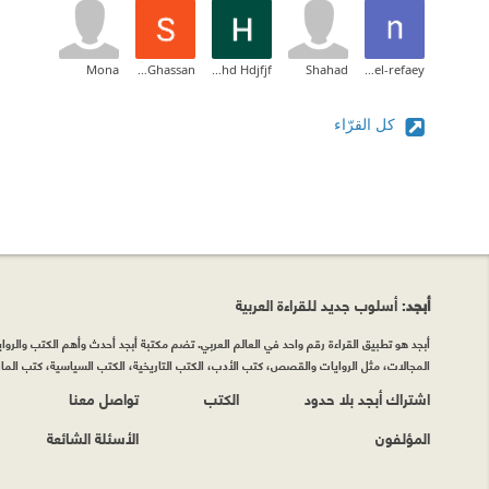
Mona
Sarah Ghassan
Hdhd Hdjfjf
Shahad
nancy el-refaey
كل القرّاء
أبجد
: أسلوب جديد للقراءة العربية
أبجد هو تطبيق القراءة رقم واحد في العالم العربي. تضم مكتبة أبجد أحدث وأهم الكتب والروايات
المجالات، مثل الروايات والقصص، كتب الأدب، الكتب التاريخية، الكتب السياسية، كتب المال 
اشتراك أبجد بلا حدود
الكتب
تواصل معنا
المؤلفون
الأسئلة الشائعة