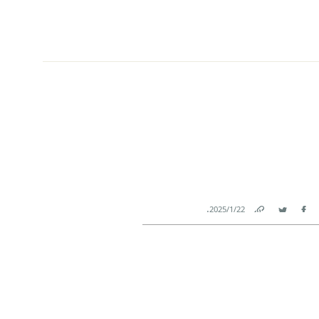
.
22‏/1‏/2025
Link
Twitter
Facebook