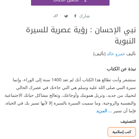
اشتر
شارك
Link
Twitter
Facebook
نبي الإحسان : رؤية عصرية للسيرة
النبوية
تأليف
عمرو خالد
(تأليف)
نبذة عن الكتاب
ستشعر وأنت تطالع هذا الكتاب أنك لم تعد 1400 سنة إلى الوراء، وإنما
سيرة النبي صلى الله عليه وسلم هي التي جاءتك في عصرك الحالي
لتحييك من جديد، وتزيل همومك وأوجاعك، وتعالج مشاكل حياتك الاجتماعية
والنفسية والروحية، وما سميت السيرة بالسيرة إلا لأنها تسير بك في الحياة،
فإما أن تسير
... المزيد
التصنيف
كتب إسلامية