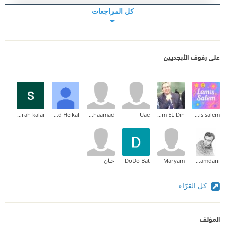
كل المراجعات
على رفوف الأبجديين
sarah kalai
Mohamed Heikal
heaa muhaamad
Uae
Ahmed Essam EL Din
lamis salem
Haitham AlHamdani
Maryam
DoDo Bat
حنان
كل القرّاء
المؤلف