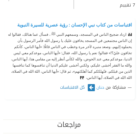
7
تقييم
اقتباسات من كتاب نبي الإحسان : رؤية عصرية للسيرة النبوية
ازداد ضجيج الناس في المسجد، وسمعهم النبي ﷺ ، فسأل عما هنالك، فقالوا له
إن الناس مجتمعين في المسجد يخافون عليك يا رسول الله فأمر الرسول بأن
يحملوه إليهم، وصعد منبره لآخر مرة وخطب في الناس قائلًا: «أيها الناس، كأنكم
تخافون عليّ؟!» فقالوا: نعم يا رسول الله، فقال: «أيها الناس، موعدكم معي ليس
الدنيا، موعدكم معي عند الحوض، والله لكأني أنظر إليه من مقامي هذا، أيها الناس،
والله ما الفقر أخشى عليكم، ولكني أخشى عليكم الدنيا أن تنافسوها كما تنافسها
الذين من قبلكم، فتُهلككم كما أهلكتهم»، ثم قال: «أيها الناس، اللهَ الله في الصلاة،
الله الله في الصلاة، أيها الناس،
مشاركة من
كل الاقتباسات
حنان
مراجعات