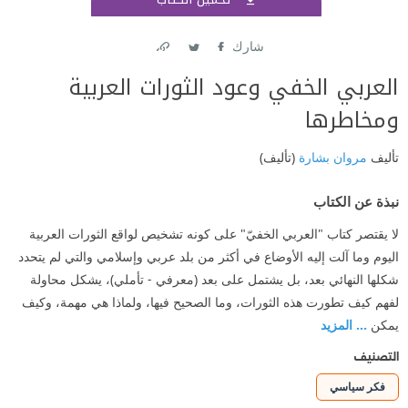
اشتر
شارك
Link
Twitter
Facebook
العربي الخفي وعود الثورات العربية
ومخاطرها
تأليف
مروان بشارة
(تأليف)
نبذة عن الكتاب
لا يقتصر كتاب "العربي الخفيّ" على كونه تشخيص لواقع الثورات العربية
اليوم وما آلت إليه الأوضاع في أكثر من بلد عربي وإسلامي والتي لم يتحدد
شكلها النهائي بعد، بل يشتمل على بعد (معرفي - تأملي)، يشكل محاولة
لفهم كيف تطورت هذه الثورات، وما الصحيح فيها، ولماذا هي مهمة، وكيف
يمكن
... المزيد
التصنيف
فكر سياسي