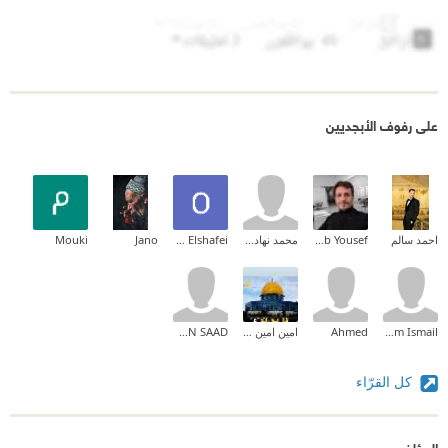
على رفوف الأبجديين
احمد سالم
sohaib Yousef
محمد نهاد الكاشف
Omar Elshafei
Jano
Mouki
reem Ismail
Ahmed
امين امين الوصابي
RAWAN SAAD
كل القرّاء
المؤلف