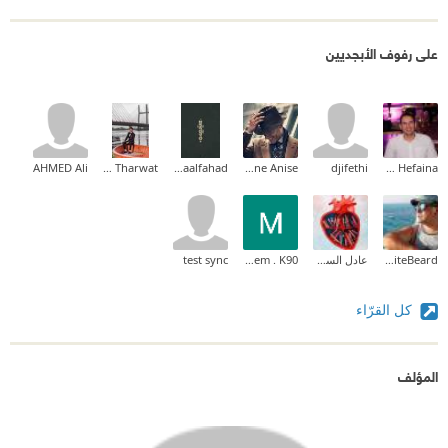
على رفوف الأبجديين
AHMED Ali
Ahmed Tharwat
Asmaalfahad
Youne Anise
djifethi
Abd El-Halim Hefaina
Gianni WhiteBeard
عادل السومري
MÃ©em . K90
test sync
كل القرّاء
المؤلف