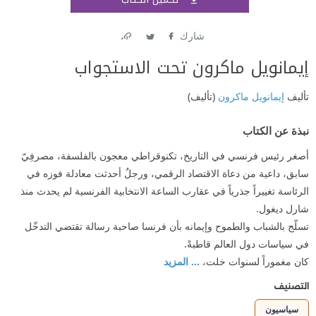
اشتر
شارك
Link
Twitter
Facebook
إيمانويل ماكرون تحت الاستجواب
تأليف
إيمانويل ماكرون
(تأليف)
نبذة عن الكتاب
أصغر رئيس فرنسي في التاريخ، تكنوقراطي معجون بالفلسفة، مصرفِيّ
سابق، داعية من دعاة الاقتصاد الرقمي، ورجلٌ أحدثت معادلة فوزه في
الرئاسة تغييراً جذرياً في عقارب الساعة الانتخابية الفرنسية لم يحدث منذ
شارل ديغول.
تسلّح بالشباب والطموح وإيمانه بأن فرنسا صاحبة رسالة تقتضي التدخّل
في سياسات دول العالم قاطبةً.
كان مغموراً لسنوات خلت،
... المزيد
التصنيف
سياسيون