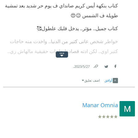
كتاب بنكهة أيس كريم صانداي ف يوم حر شديد بعد تمشية
طويلة ف الشمس 😉😍
كتاب جميل.. مؤثر.. يدخل قلبك علطول🥰
خواطر شخص عانى كتير من الدنيا.. واخدت منه حاجات
كتير اوي.. لكن ادته قصادها حاجات حقيقية مالهاش زي..
معجزات تبان صغيرة لكن عظيمة ❤️
.
27‏/5‏/2023
Link
Twitter
Facebook
أوافق
اضف تعليق
Manar Omnia