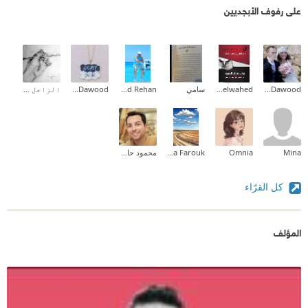
على رفوف الأبجديين
Mona Dawood
Mohamed Abdelwahed
سامي
Khaled Rehan
mona Dawood
الزاجل ٱلاء
Mina
Omnia
Dina Farouk
محمود حافظ
كل القرّاء
المؤلف