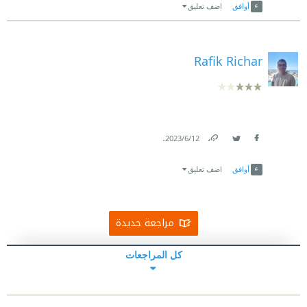
أوافق
اضف تعليق
Rafik Richar
.
12‏/6‏/2023
Link
Twitter
Facebook
أوافق
اضف تعليق
مراجعة جديدة
كل المراجعات