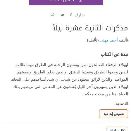
اشتر
شارك
Link
Twitter
Facebook
مذكرات الثانية عشرة ليلاً
تأليف
أحمد مهنى
(تأليف)
نبذة عن الكتاب
لهؤلاء الرفقاء الصالحون، من يؤنسون الرحلة في الطرق مهما طالت.
للذين وجدوا الطريق وفقدوا الرفيق. والذين ضلوا الطريق وضيعتهم
المواعيد. والذين لازالوا يبحثون عن شئ.. أي شئ يُساعدهم على النجاة.
لهؤلاء الذين يسهرون آخر الليل يُفتشون عن المعاني التي تربطهم بتلك
الحياة. هنا من يبحث معكم..
التصنيف
نصوص إبداعية
كتّاب وأدباء