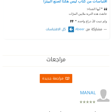
اقتباسات من كتاب ليس هكذا تُصنع البيتزا
❞ أيها الشتاء:
⁠‫عانقتَ هذه التربة ملايين المرّات
⁠‫ولم تنبت لكَ ذراع واحدة. ❝
مشاركة من
كل الاقتباسات
Abeer
مراجعات
مراجعة جديدة
MANAL