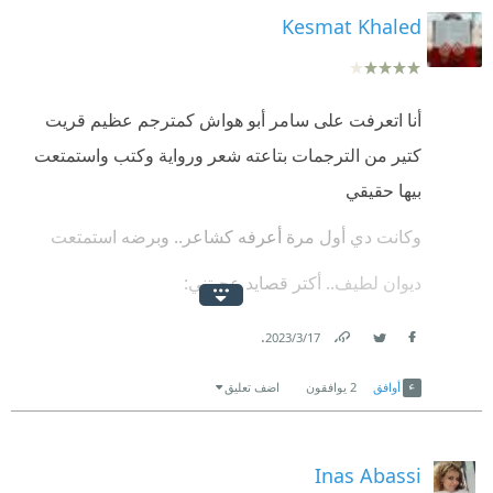
Kesmat Khaled
أنا اتعرفت على سامر أبو هواش كمترجم عظيم قريت
كتير من الترجمات بتاعته شعر ورواية وكتب واستمتعت
بيها حقيقي
وكانت دي أول مرة أعرفه كشاعر.. وبرضه استمتعت
ديوان لطيف.. أكتر قصايد عجبتني:
قصيدة ضياء
.
17‏/3‏/2023
Link
Twitter
Facebook
خطط صغيرة
أوافق
2
يوافقون
اضف تعليق
الوحيدون
اغماض العينين لخمس ثوان
Inas Abassi