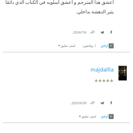
أعشق هذا المترجم و أعشق أسلوبه في الكتاب الذي دائمًا
يثير الدهشة بداخلي.
.
6‏/7‏/2024
Link
Twitter
Facebook
أوافق
1
يوافقون
اضف تعليق
majdallla
.
30‏/6‏/2025
Link
Twitter
Facebook
أوافق
اضف تعليق