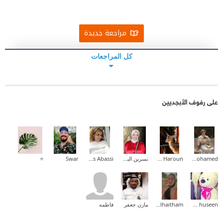
مراجعة جديدة
كل المراجعات
على رفوف الأبجديين
Aliaa Mohamed
Amal Idris Haroun
نسرين البخشونجى
Inas Abassi
Swar
⭐️
zahraa huseen
Zainab_alhaitham
مازن جعفر
فاطمه