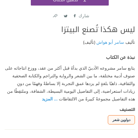
اشتر
شارك
Link
Twitter
Facebook
ليس هكذا تُصنع البيتزا
تأليف
سامر أبو هواش
(تأليف)
نبذة عن الكتاب
يتابع سامر مشروعه الأدبيّ الذي بدأهُ قبل أكثر من عقد، ووزع انتاجاته على
صنوف أدبية مختلفة، ما بين الشعر والرواية والتراجم والكتابة الصحفية
والثقافية، ذاهبًا بلغةٍ لم يزدها عمق التجربة إلا بساطةً وفهمًا من دونِ
زيادات استعراضية، إلى التفاصيل اليومية البسيطة، الشفافة، وملتقِطًا من
هذه التفاصيل مجموعةً كبيرةً من الالتقاطات
... المزيد
التصنيف
دواوين شعر