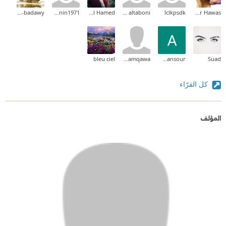
Ahmad Sedky EL-badawy
hassanin1971
Nabel Hamed
oshy altaboni
lclkpsdk
Hadeer Hawas
bleu ciel
bassamqawa
Ahmed Mansour
Suad
كل القرّاء
المؤلف