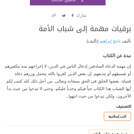
اشتر
شارك
Link
Twitter
Facebook
برقيات مهمة إلى شباب الأمة
تأليف
ناجح إبراهيم
(تأليف)
نبذة عن الكتاب
إن مهمة الدعاة الصادقين إدخال الناس في الدين، لا إخراجهم منه بتكفيرهم
أو تفسيقهم أو تبديعهم. إن بعض الذين كفروا بالله يتحمل وزرهم دعاة
قساة، بغضوا الخلق فى الحق سبحانه وتعالى. من أجل ذلك كله كتبت لكم
أيها الشباب هذا الكتاب حباً فيكم وحدباً عليكم، وحتى لا تبدءوا من حيث بدأ
الآخرون، ولكن تبدءوا من حيث انتهوا..
التصنيف
كتب إسلامية
تنمية بشرية وتطوير الذات