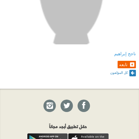
ناجح إبراهيم
تابعه
كل المؤلفون
حمّل تطبيق أبجد مجاناً