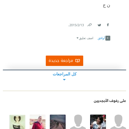
ن ج
.
13‏/2‏/2015
Link
Twitter
Facebook
أوافق
اضف تعليق
مراجعة جديدة
كل المراجعات
على رفوف الأبجديين