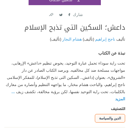
اشتر
شارك
Link
Twitter
Facebook
داعش؛ السكين التي تذبح الإسلام
تأليف
ناجح إبراهيم
(تأليف)
هشام النجار
(تأليف)
نبذة عن الكتاب
تحت راية سوداء تحمل عبارة التوحيد، يخوض تنظيم «داعش» الإرهابى،
مواجهات مسلحة ضد كل مخالفيه. ويرصد الكتاب الصادر عن دار
«الشروق»، بعنوان (داعش.. السكين التى تذبح الإسلام)، للمفكر الإسلامى
ناجح إبراهيم، والباحث هشام مختار، ما يواجهه التنظيم وأنصاره من معارك
بالكلمات، تحت راية التوحيد نفسها، لكن برؤية مخالفة، تكشف زيف
...
المزيد
التصنيف
الدين والسياسة