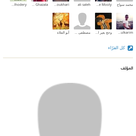
محمد سواح
Meme Mooly
ali saleh
Abderrahmen Amin Boukhari
MohamedAbo Ghazala
Amira Alhodery
Madian Abdulkarim
وحج بعير الحمزة
مصطفى ولد مبارك
أبو الفلاة
كل القرّاء
المؤلف