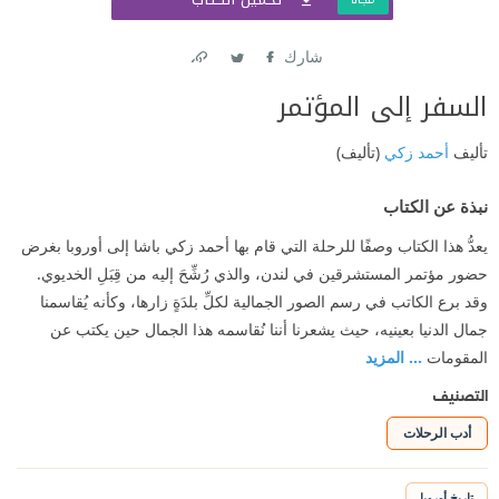
شارك
Link
Twitter
Facebook
السفر إلى المؤتمر
تأليف
أحمد زكي
(تأليف)
نبذة عن الكتاب
يعدُّ هذا الكتاب وصفًا للرحلة التي قام بها أحمد زكي باشا إلى أوروبا بغرض
حضور مؤتمر المستشرقين في لندن، والذي رُشِّحَ إليه من قِبَلِ الخديوي.
وقد برع الكاتب في رسم الصور الجمالية لكلِّ بلدَةٍ زارها، وكأنه يُقاسمنا
جمال الدنيا بعينيه، حيث يشعرنا أننا نُقاسمه هذا الجمال حين يكتب عن
المقومات
... المزيد
التصنيف
أدب الرحلات
تاريخ أوروبا