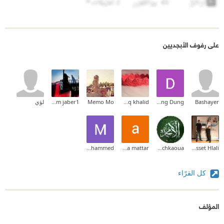
على رفوف الأبجديين
Bashayer
Dung Dung
ashwaq khalid
Memo Mo
hajer mm jaber1
لؤي
Mai Mohammed
amira mattar
Abdelhamid Achkaoua
Zakaria Abdelbasset Hlali
كل القرّاء
المؤلف