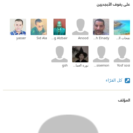
على رفوف الأبجديين
نفحات الصياد
Mohamed Moh Elnady
Anood
Abdelkhalig Alzbair
Sid Ala
yasser
Yosf sosi
sokisemikassisemon
نورة العمادي
gsh
كل القرّاء
المؤلف