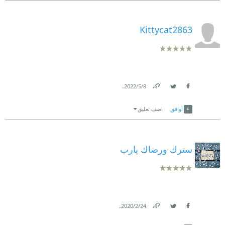
Kittycat2863
.
8‏/5‏/2022
Link
Twitter
Facebook
أوافق
اضف تعليق
سترك ورضاك يارب
.
24‏/2‏/2020
Link
Twitter
Facebook