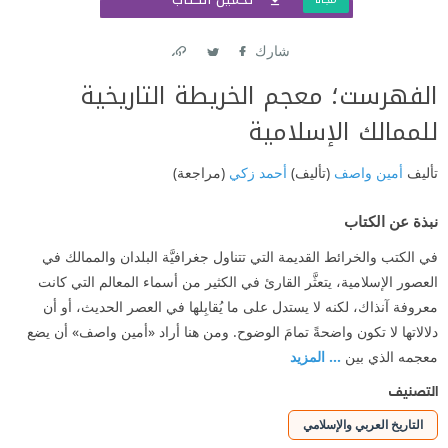
شارك
Link
Twitter
Facebook
الفهرست؛ معجم الخريطة التاريخية
للممالك الإسلامية
تأليف
أمين واصف
(تأليف)
أحمد زكي
(مراجعة)
نبذة عن الكتاب
في الكتب والخرائط القديمة التي تتناول جغرافيَّة البلدان والممالك في
العصور الإسلامية، يتعثَّر القارئ في الكثير من أسماء المعالم التي كانت
معروفة آنذاك، لكنه لا يستدل على ما يُقابِلها في العصر الحديث، أو أن
دلالاتها لا تكون واضحةً تمامَ الوضوح. ومن هنا أراد «أمين واصف» أن يضع
معجمه الذي بين
... المزيد
التصنيف
التاريخ العربي والإسلامي