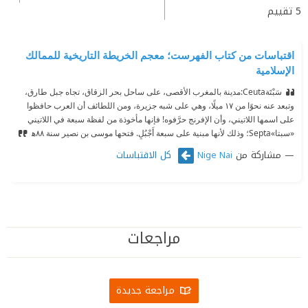
5
تقييم
اقتباسات من كتاب الفهرست؛ معجم الخريطة التاريخية للممالك
الإسلامية
سَبْتَةCeuta:مدينة بالمغرب الأقصى، على ساحل بحر الزقاق، تجاه جبل طارق،
وتبعد عنه نحوًا من ١٧ ميلًا، وهي على شبه جزيرة، ومن اللطائف أن العرب حافظوا
على اسمها اللاتيني، وأن الإفرنج حرَّفوه! فإنها مأخوذة من لفظة سبعة في اللاتيني
«سبتا»
Septa؛ وذلك لأنها مبنية على سبعة أَجْبُلٍ. فتحها موسى بن نصير سنة ٨٨ﻫ
مشاركة من
كل الاقتباسات
Nige Nai
مراجعات
مراجعة جديدة