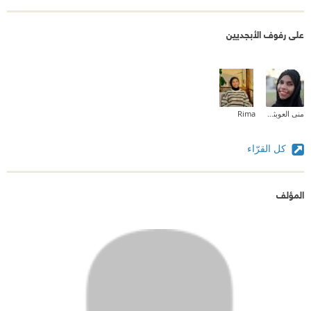
على رفوف الأبجديين
منى العوبثاني | Muna Al Obathani
Rima
كل القرّاء
المؤلف