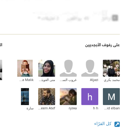
على رفوف الأبجديين
ال
محمد بكري
Aljazi
غروب السوالقة
منى العوبثاني | Muna Al Obathani
Rahma Malik
Mohamed Osama mohamed ahmed Saaid elban
h h
ησяa
Ibraheem Atef
سارة
كل القرّاء