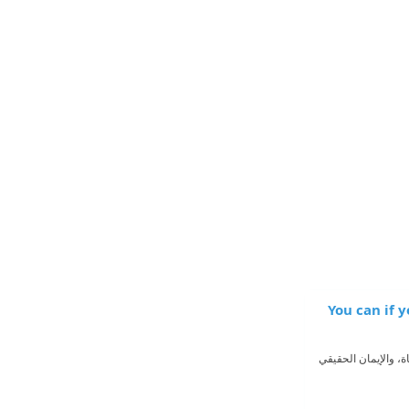
اعتقدت أنك تستطيع | You can if you think
ة، والإيمان الحقيقي