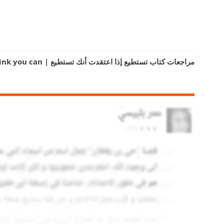
مراجعات كتاب تستطيع إذا اعتقدت أنك تستطيع | You can if you think you can