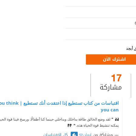
 أبجد
اشترك الآن
17
مشاركة
اقتباسات من كتاب تستطيع إذا 
you can
❞ لقد وضع الخالق طاقة بداخلك وبداخلي حينما كنا أطفالًا. ورسخ فينا قوة الحيا
يمكنه تنشيط قوة الحياة هذه. ❝
مشاركة من
كل الاقتباسات
ايمان🩵