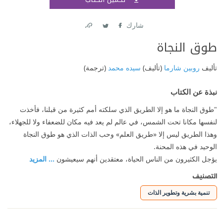
اشتر
شارك
Link
Twitter
Facebook
طوق النجاة
تأليف
روبين شارما
(تأليف)
سيده محمد
(ترجمة)
نبذة عن الكتاب
"طوق النجاة ما هو إلا الطريق الذي سلكته أمم كثيرة من قبلنا، فأخذت
لنفسها مكانا تحت الشمس، في عالم لم يعد فيه مكان للضعفاء ولا للجهلاء،
وهذا الطريق ليس إلا «طريق العلم» وحب الذات الذي هو طوق النجاة
الوحيد في هذه المحنة.
يؤجل الكثيرون من الناس الحياة، معتقدين أنهم سيعيشون
... المزيد
التصنيف
تنمية بشرية وتطوير الذات