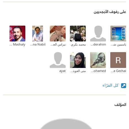
على رفوف الأبجديين
ياسمين شرف
Abderahim
محمد بكري
نبراس الجيلاني
Mina Nabil
Mohammed Mashaly
Raja Gechai
Aya Mohamed
منى العوبثاني | Muna Al Obathani
ayat
كل القرّاء
المؤلف