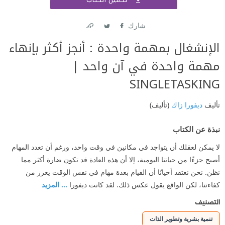
اشتر
شارك
Link
Twitter
Facebook
‎الإنشغال بمهمة واحدة : أنجز أكثر بإنهاء
مهمة واحدة في آن واحد |
SINGLETASKING
تأليف
ديفورا زاك
(تأليف)
نبذة عن الكتاب
لا يمكن لعقلك أن يتواجد في مكانين في وقت واحد، ورغم أن تعدد المهام
أصبح جزءًا من حياتنا اليومية، إلا أن هذه العادة قد تكون ضارة أكثر مما
نظن. نحن نعتقد أحيانًا أن القيام بعدة مهام في نفس الوقت يعزز من
كفاءتنا، لكن الواقع يقول عكس ذلك. لقد كانت ديفورا
... المزيد
التصنيف
تنمية بشرية وتطوير الذات