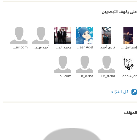
على رفوف الأبجديين
إسماعيل عبد الله
فادي أحمد
Abeer Adel
محمد المخلافي
أحمد فهيم القاضى
drgghamdi@gmail.com
achouaib.2013@gmail.com
Dr_d2na
Dr_d2na
Maha AlJar
كل القرّاء
المؤلف