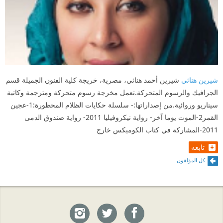
شيرين هنائي
شيرين أحمد هنائي، مصرية، خريجة كلية الفنون الجميلة قسم
الجرافيك والرسوم المتحركة.تعمل مخرجة رسوم متحركة ومترجمة وكاتبة
سيناريو وروائية.من إصداراتها:- سلسلة حكايات الظلام المحظورة:1-عجين
القمر2-الموت يوما آخر- رواية نيكروفيليا 2011- رواية صندوق الدمى
2011-المشاركة في كتاب الكوميكس خارج
تابعه
كل المؤلفون