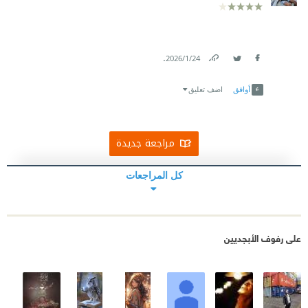
.
24‏/1‏/2026
Link
Twitter
Facebook
أوافق
اضف تعليق
مراجعة جديدة
كل المراجعات
على رفوف الأبجديين