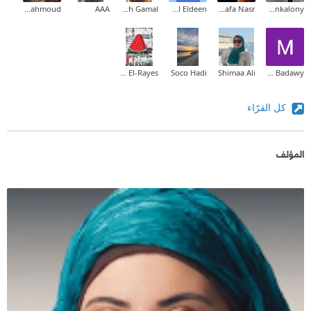
Sara Mahmoud
AAA
Sarah Gamal
Ahmed Sayed Gamal Eldeen
Mostafa Nasr
Sameh Zankalony
Raghda El-Rayes
Soco Hadi
Shimaa Ali
Maha Ahel Badawy
كل القرّاء
المؤلف