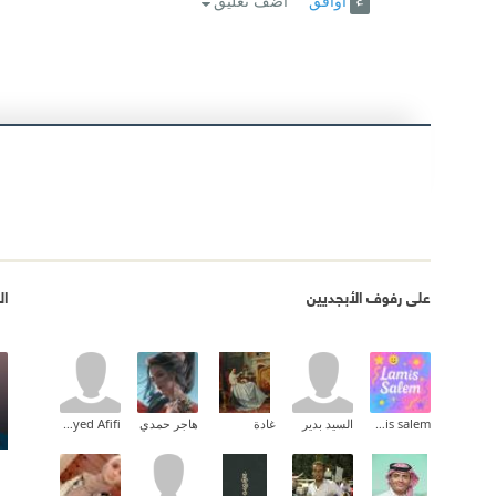
أوافق
اضف تعليق
على رفوف الأبجديين
ال
lamis salem
السيد بدير
غادة
هاجر حمدي
Haytham Sayed Afifi