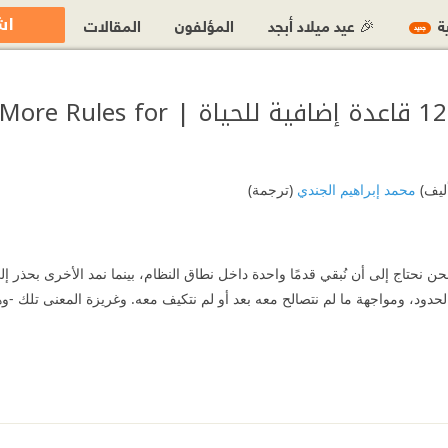
اش
ية
🎉 عيد ميلاد أبجد
المؤلفون
المقالات
جديد
ما وراء النظام : 12 قاعدة إضافية 
أليف)
محمد إبراهيم الجندي
(ترجمة)
فنحن نحتاج إلى أن نُبقي قدمًا واحدة داخل نطاق النظام، بينما نمد الأخرى بحذر
حدود، ومواجهة ما لم نتصالح معه بعد أو لم نتكيف معه. وغريزة المعنى تلك 