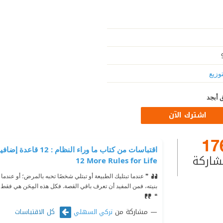
توزيع
 أبجد
اشترك الآن
17
شاركة
12 More Rules for Life
❞ عندما تبتليك الطبيعة أو تبتلي شخصًا تحبه بالمرض؛ أو عندما 
بنيته، فمن المفيد أن تعرف باقي القصة. فكل هذه المِحَن هي فقط ا
❝
مشاركة من
كل الاقتباسات
تركي السهلي