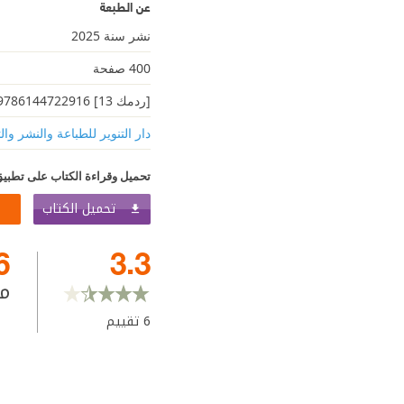
عن الطبعة
نشر سنة 2025
400 صفحة
[ردمك 13] 9786144722916
دار التنوير للطباعة والنشر وال
تحميل وقراءة الكتاب على تطبيق
تحميل الكتاب
6
3.3
م
6
تقييم