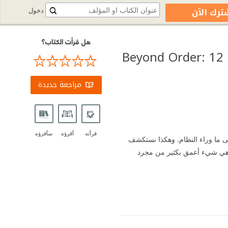
ترك الآن
دخول
هل قرأت الكتاب؟
للحياة | Beyond Order: 12 More Rules for
مراجعة جديدة
قرأته
أقرؤه
سأقرؤه
 إلى ما وراء النظام. وهكذا نستكشف
-وهي شيء أعمق بكثير من مجرد