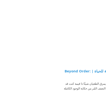
اقتباسات من كتاب ما وراء النظام : 12 قاعدة إضافية للحياة | Beyond Order:
يمزق الطغيان شيئًا ذا قيمة كنت قد
لنصف المُر من حكاية الوجود الكاملة