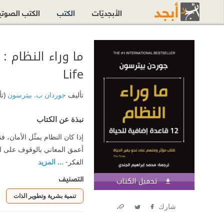
الأبجديّات
الكتب
الكتب الصوت
Life
تأليف
جوردان ب. بيترسون
(ت
نبذة عن الكتاب
إذا كان النظام يمثّل الأمان، 
أعمق المعاني بالوقوف على ال
الفكر-
... المزيد
التصنيف
تحميل الكتاب
اشترك الآن
تنمية بشرية وتطوير الذات
شارك
Link
Twitter
Facebook