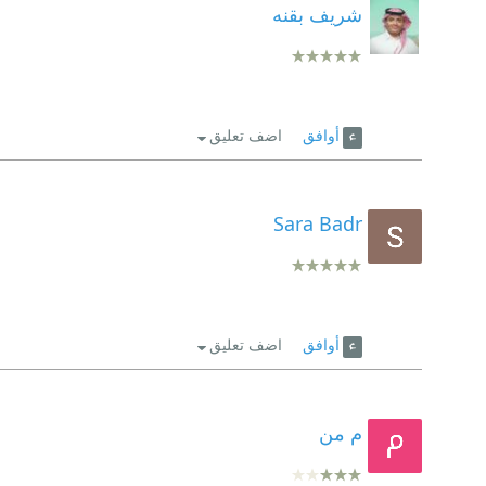
شريف بقنه
أوافق
اضف تعليق
Sara Badr
أوافق
اضف تعليق
م من