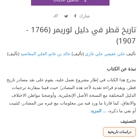
اشتر
شارك
Link
Twitter
Facebook
تاريخ قطر في دليل لوريمر (1766 -
1907)
تأليف
علي عفيفي علي غازي
(تأليف)
خالد بن غانم العلي المعاضيد
(تأليف)
نبذة عن الكتاب
يندرج هذا الكتاب في إطار مشروع نعمل عليه، يقوم على نقد مصادر تاريخ
قطر، ويقدم قراءة نقدية لأحد هذه المصادر؛ حيث قمنا بمقارنة ترجمات
الدليل المختلفة مع النسخة الأصل الإنجليزية، وأوضحنا مواطن الاختلاف
والاتفاق، كما قارنا ما ورد فيه من معلومات مع غيره من المصادر، لتثبيت
أو نفي ما ذكره،
... المزيد
التصنيف
دراسات تاريخية