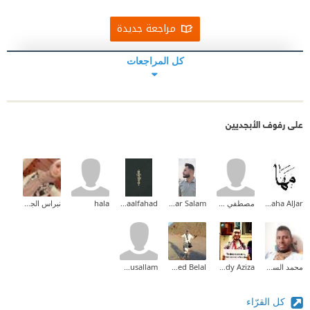
مراجعة جديدة
كل المراجعات
على رفوف الأبجديين
Maha AlJar
مصطفي شلش
Ammar Salam
Asmaalfahad
hala
نبراس الجيلاني
محمد السنوسي
Shady Aziza
Mohamed Belal
Jabor Almusallam
كل القرّاء