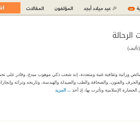
اش
ية
🎉 عيد ميلاد أبجد
المؤلفون
المقالات
جديد
 الرحالة
(تأليف)
ص وراثية وثقافية غنية ومتعددة، إنه شعب ذكي موهوب مبدع، وقادر على تحمل 
لحرف والفنون، والصحافة والطب والصيدلة والهندسة، وتاريخه وتراثه وإنجازا
 الحضارة الإسلامية وتأثرت بها، إذ أخذ
... المزيد