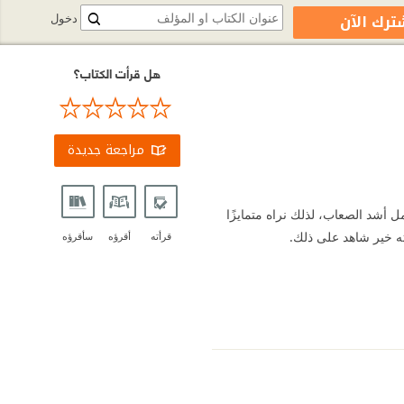
ترك الآن
دخول
هل قرأت الكتاب؟
مراجعة جديدة
أشد الصعاب، لذلك نراه متمايزًا
ته خير شاهد على ذلك.
قرأته
أقرؤه
سأقرؤه