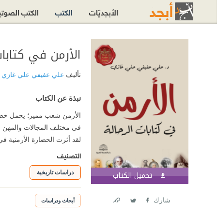
الأبجديّات
الكتب
الكتب الصوت
الأرمن في كتابات
تأليف
علي عفيفي علي غازي
نبذة عن الكتاب
الأرمن شعب مميز؛ يحمل خصائ
في مختلف المجالات والمهن وا
لقد أثرت الحضارة الأرمنية في
التصنيف
دراسات تاريخية
تحميل الكتاب
اشترك الآن
شارك
أبحاث ودراسات
Link
Twitter
Facebook