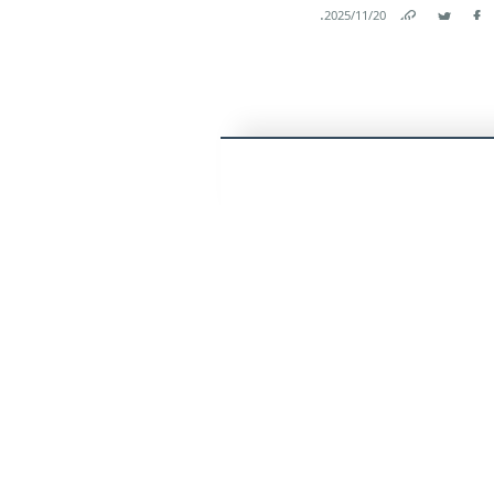
.
20‏/11‏/2025
Link
Twitter
Facebook