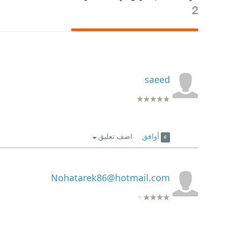
2
saeed
أوافق
اضف تعليق
Nohatarek86@hotmail.com