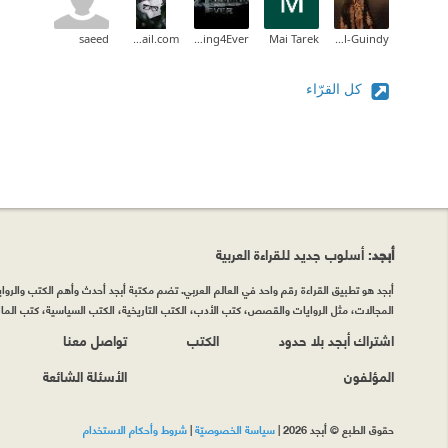
saeed
asas*******@****lmail.com
Gaming4Ever
Mai Tarek
Khamila El-Guindy
كل القرّاء
أبجد
: أسلوب جديد للقراءة العربية
أبجد هو تطبيق القراءة رقم واحد في العالم العربي. تضم مكتبة أبجد أحدث وأهم الكتب والروايات
المجالات، مثل الروايات والقصص، كتب الأدب، الكتب التاريخية، الكتب السياسية، كتب المال 
اشتراك أبجد بلا حدود
الكتب
تواصل معنا
المؤلفون
الأسئلة الشائعة
حقوق الطبع © أبجد 2026
|
سياسة الخصوصيّة
|
شروط وأحكام الاستخدام