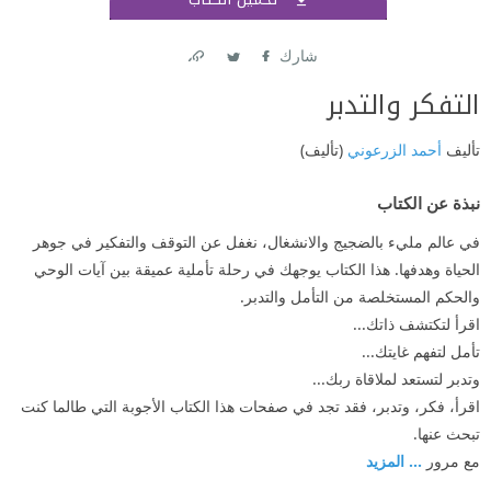
اشتر
شارك
Link
Twitter
Facebook
التفكر والتدبر
تأليف
أحمد الزرعوني
(تأليف)
نبذة عن الكتاب
في عالم مليء بالضجيج والانشغال، نغفل عن التوقف والتفكير في جوهر
الحياة وهدفها. هذا الكتاب يوجهك في رحلة تأملية عميقة بين آيات الوحي
والحكم المستخلصة من التأمل والتدبر.
اقرأ لتكتشف ذاتك...
تأمل لتفهم غايتك...
وتدبر لتستعد لملاقاة ربك...
اقرأ، فكر، وتدبر، فقد تجد في صفحات هذا الكتاب الأجوبة التي طالما كنت
تبحث عنها.
مع مرور
... المزيد