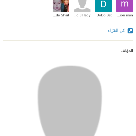
Ghada Ghait
Khadija Abd ElHady
DoDo Bat
motion man
كل القرّاء
المؤلف