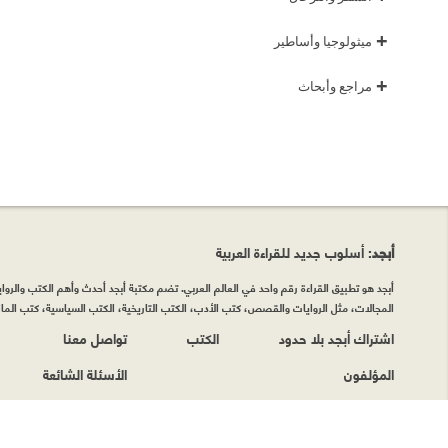
+
ميثولوجيا وأساطير
+
مراجع وأبحاث
أبجد
: أسلوب جديد للقراءة العربية
أبجد هو تطبيق القراءة رقم واحد في العالم العربي. تضم مكتبة أبجد أحدث وأهم الكتب والروايات
المجالات، مثل الروايات والقصص، كتب الأدب، الكتب التاريخية، الكتب السياسية، كتب المال 
اشتراك أبجد بلا حدود
الكتب
تواصل معنا
المؤلفون
الأسئلة الشائعة
حقوق الطبع © أبجد 2026
|
سياسة الخصوصيّة
|
شروط وأحكام الاستخدام