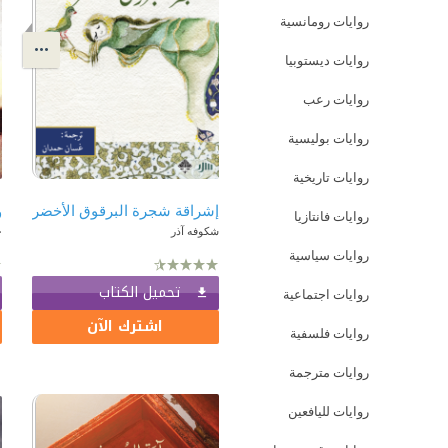
روايات رومانسية
روايات ديستوبيا
روايات رعب
روايات بوليسية
روايات تاريخية
إشراقة شجرة البرقوق الأخضر
و
روايات فانتازيا
شكوفه آذر
ح
روايات سياسية
تحميل الكتاب
روايات اجتماعية
اشترك الآن
روايات فلسفية
روايات مترجمة
روايات لليافعين