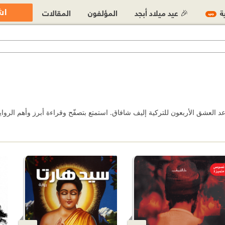
اش
ية
🎉 عيد ميلاد أبجد
المؤلفون
المقالات
جديد
 العشق الأربعون للتركية إليف شافاق. استمتع بتصفّح وقراءة أبرز وأهم الرواي