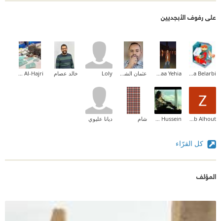
على رفوف الأبجديين
Halima Belarbi
Fatma El Zahraa Yehia
عثمان الشيخ خضر النور
Loly
خالد عصام
Mariam Al-Hajri
Zeinab Alhout
Camellia Hussein
شام
ديانا عليوي
كل القرّاء
المؤلف