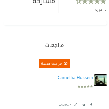
مشاركة
2
تقييم
مراجعات
مراجعة جديدة
Camellia Hussein
.
7‏/2‏/2023