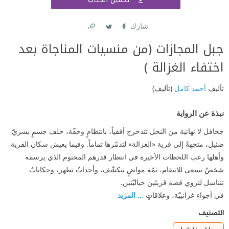
اشتر
شارك
Link
Twitter
Facebook
جبل المجازات (من منسيات المناجاة بعد
اختفاء الغزالة )
تأليف
أحمد كامل
(تأليف)
نبذة عن الرواية
جحافل لا نهائية من النخل تتدحرج أفقياً، بانتظامٍ وخفّة، خلف جسمٍ بشريّ
ضئيل، متجهةً إلى قرية «الغزالة» لتدمّرها تماماً. وفيما يعيش سكان القرية
وأهلها رعب اللحظات الأخيرة في انتظار قدرهم المحتوم الذي يرسمه
شخصٌ يسعى للانتقام، ثمّة مواضٍ تتكشّف، وأحداثٌ تظهر، وحكاياتٌ
تتناسل لتروي قصة قريتَين خياليّتين.
في أجواء غرائبيّة، وعلاقاتٍ
... المزيد
التصنيف