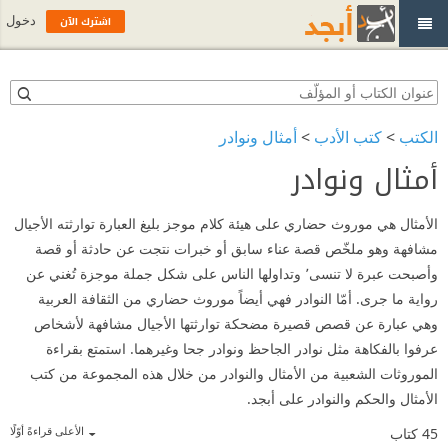
اشترك الآن
دخول
الكتب
>
كتب الأدب
>
أمثال ونوادر
أمثال ونوادر
الأمثال هي موروث حضاري على هيئة كلام موجز بليغ العبارة توارثته الأجيال
مشافهة وهو ملخّص قصة عناء سابق أو خبرات نتجت عن حادثة أو قصة
وأصبحت عبرة لا تنسى٬ وتداولها الناس على شكل جملة موجزة تُغني عن
رواية ما جرى. أمّا النوادر فهي أيضاً موروث حضاري من الثقافة العربية
وهي عبارة عن قصص قصيرة مضحكة توارثتها الأجيال مشافهة لأشخاص
عرفوا بالفكاهة مثل نوادر الجاحظ ونوادر جحا وغيرهما. استمتع بقراءة
الموروثات الشعبية من الأمثال والنوادر من خلال هذه المجموعة من كتب
الأمثال والحكم والنوادر على أبجد.
الأعلى قراءةً أوّلًا
45
كتاب