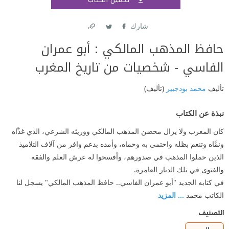
اشتر
شارك
Link
Twitter
Facebook
حافظ المذهب المالكي : أبو عمران
الفاسي - شخصيات من تاريخ المغرب
تأليف
محمد بودجبير
(تأليف)
نبذة عن الكتاب
كان المغرب ولا يزال محضن المذهب المالكي ووريثه الشرعي، الذي غذَّاه
ونمَّاه وتنعم بظله واحتمى به وحماه، وأمده بدعم وافر من آلاف التلاميذ
الذين حملوا المذهب في صدورهم، وأفسحوا له عرش العلم والفقه
والفتوى في تلك الديار العامرة.
في كتابه الجديد "أبو عمران الفاسي.. حافظ المذهب المالكي" يسجل لنا
الكاتب محمد
... المزيد
التصنيف