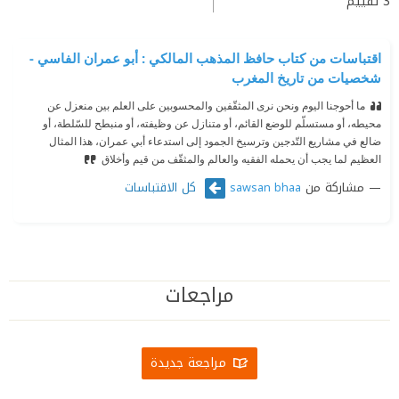
3
تقييم
اقتباسات من كتاب حافظ المذهب المالكي : أبو عمران الفاسي -
شخصيات من تاريخ المغرب
ما أحوجنا اليوم ونحن نرى المثقّفين والمحسوبين على العلم بين منعزل عن
محيطه، أو مستسلّم للوضع القائم، أو متنازل عن وظيفته، أو منبطح للسّلطة، أو
ضالع في مشاريع التّدجين وترسيخ الجمود إلى استدعاء أبي عمران، هذا المثال
العظيم لما يجب أن يحمله الفقيه والعالم والمثقّف من قيم وأخلاق
مشاركة من
كل الاقتباسات
sawsan bhaa
مراجعات
مراجعة جديدة