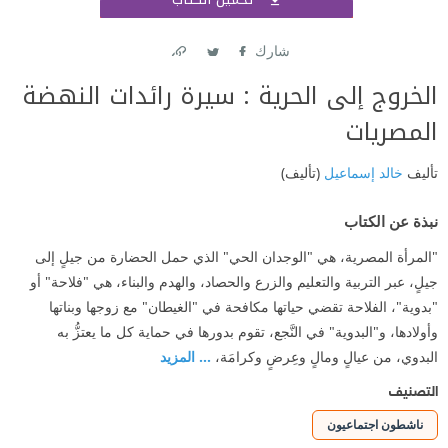
اشتر
شارك
Link
Twitter
Facebook
الخروج إلى الحرية : سيرة رائدات النهضة
المصريات
تأليف
خالد إسماعيل
(تأليف)
نبذة عن الكتاب
"المرأة المصرية، هي "الوجدان الحي" الذي حمل الحضارة من جيلٍ إلى
جيلٍ، عبر التربية والتعليم والزرع والحصاد، والهدم والبناء، هي "فلاحة" أو
"بدوية"، الفلاحة تقضي حياتها مكافحة في "الغيطان" مع زوجها وبناتها
وأولادها، و"البدوية" في النَّجع، تقوم بدورها في حماية كل ما يعتزُّ به
البدوي، من عيالٍ ومالٍ وعِرضٍ وكرامَة،
... المزيد
التصنيف
ناشطون اجتماعيون