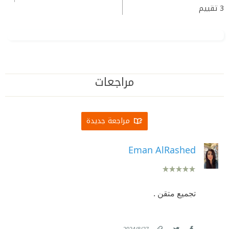
3
تقييم
مراجعات
مراجعة جديدة
Eman AlRashed
تجميع متقن .
.
27‏/8‏/2024