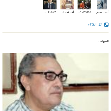
أحمد سمير
Mamdouh Assaad
آلاء عماد الدين
Hisham El Saied
كل القرّاء
المؤلف