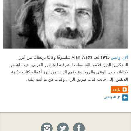
آلان واتس
1915
يُعد Alan Watts فيلسوفًا وكاتبًا بريطانيًا من أبرز
المفكرين الذين قدّموا الفلسفات الشرقية للجمهور الغربي، حيث اشتهر
بكتاباته حول الوعي والروحانية وفهم الذات.من أبرز أعماله كتاب حكمة
اللايقين، إلى جانب كتاب طريق الزن، وكتاب كن ما أنت عليه،
تابعه
كل المؤلفون