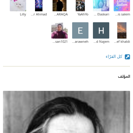
Lilly
Bashayer Ahmad
LOAI MARAQA
YaAhYo
Ahmed Elaskari
lamis salem
Mohamed hassan1021
Esraa Tarawneh
Hamad Najem
Asef khaldi
كل القرّاء
المؤلف