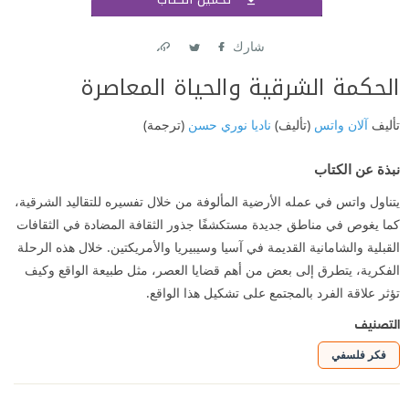
اشتر
شارك
Link
Twitter
Facebook
الحكمة الشرقية والحياة المعاصرة
تأليف
آلان واتس
(تأليف)
ناديا نوري حسن
(ترجمة)
نبذة عن الكتاب
يتناول واتس في عمله الأرضية المألوفة من خلال تفسيره للتقاليد الشرقية،
كما يغوص في مناطق جديدة مستكشفًا جذور الثقافة المضادة في الثقافات
القبلية والشامانية القديمة في آسيا وسيبيريا والأمريكتين. خلال هذه الرحلة
الفكرية، يتطرق إلى بعض من أهم قضايا العصر، مثل طبيعة الواقع وكيف
تؤثر علاقة الفرد بالمجتمع على تشكيل هذا الواقع.
التصنيف
فكر فلسفي