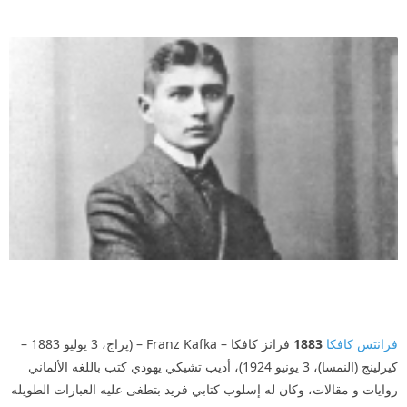
فرانتس كافكا
1883
فرانز كافكا – Franz Kafka – (پراج، 3 يوليو 1883 –
كيرلينج (النمسا)، 3 يونيو 1924)، أديب تشيكي يهودي كتب باللغه الألماني
روايات و مقالات، وكان له إسلوب كتابي فريد بتطغى عليه العبارات الطويله