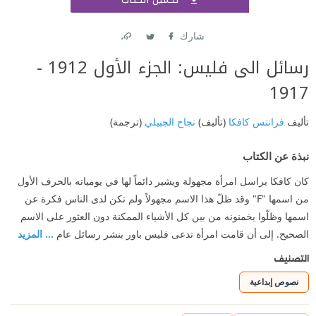
اشتر
شارك
Link
Twitter
Facebook
رسائل الى فليس: الجزء الأول 1912 -
1917
تأليف
فرانتس كافكا
(تأليف)
نجاح الجبيلي
(ترجمة)
نبذة عن الكتاب
كان كافكا يراسل امرأة مجهولة ويشير دائماً لها في يومياته بالحرف الأول
من اسمها "F" وقد ظلّ هذا الاسم مجهولاً ولم تكن لدى الناس فكرة عن
اسمها وظلّوا يخمنونه من بين كل الأشياء الممكنة دون العثور على الاسم
الصحيح. إلى أن قامت امرأة تدعى فليس باور بنشر رسائل عام
... المزيد
التصنيف
نصوص إبداعية