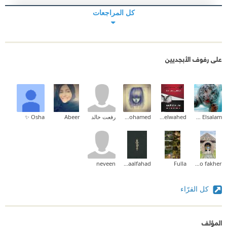
كل المراجعات
على رفوف الأبجديين
Ehab Mohammed Abd Elsalam
Mohamed Abdelwahed
fedia a mohamed
رفعت خالد
Abeer
Osha ✨
neveen
Asmaalfahad
Fulla
Yasmine f. abo fakher
كل القرّاء
المؤلف