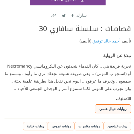
اشتر
شارك
Link
Twitter
Facebook
قصاصات : سلسلة سافاري 30
تأليف
أحمد خالد توفيق
(تأليف)
نبذة عن الرواية
تجربة فريدة هي .. كان القدماء يتحدثون عن النكرومانسي Necromancy
أو (استجواب الموتى) .. وهي طريقة شنيعة تجعلك ترى ما رأوه ، وتسمع ما
سمعوه ، وتعرف ما عرفوه .. اليوم نحن نفعل هذا بطريقة علمية بحتة ..
ولن نجرب على الموتى لكننا سننتزع أسرار الوجدان الجمعي للأحياء ..
التصنيف
روايات خيال علمي
روايات لليافعين
روايات مغامرات
روايات غموض
روايات خيالية