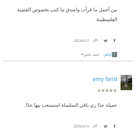
من أجمل ما قرأت واصدق ما كتب بخصوص القضية
استمعت لها على قناة Tasgeel على اليوتيوب.
الفلسطينة
#فريديات
.
27‏/6‏/2023
Link
Twitter
Facebook
أوافق
اضف تعليق
emy farid
جميلة جدًا زي باقي السلسلة استمتعت بيها جدًا.
.
15‏/5‏/2025
Link
Twitter
Facebook