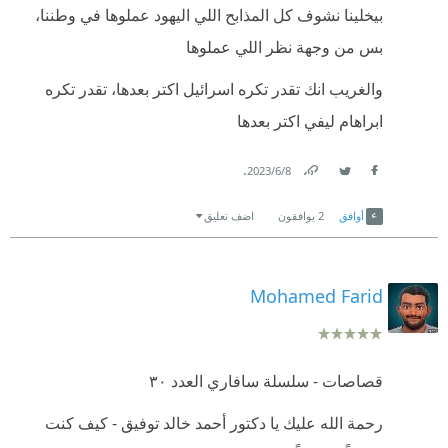
بيخلينا نشوف كل المذابح اللي اليهود عملوها في وطننا،
بس من وجهة نظر اللي عملوها
والغريب انك تقدر تكره اسرائيل اكتر بعدها، تقدر تكره
ابراهام ليفي اكتر بعدها
.
8‏/6‏/2023
Link
Twitter
Facebook
أوافق
2
يوافقون
اضف تعليق
Mohamed Farid
قصاصات - سلسلة سافاري العدد ٣٠
رحمة الله عليك يا دكتور أحمد خالد توفيق - كيف كنت