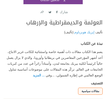
اشتر
شارك
Link
Twitter
Facebook
العولمة والديمقراطية والإرهاب
تأليف
إيريك هوبزباوم
(تأليف)
نبذة عن الكتاب
يضم هذا الكتاب مقالات ذات أهمية خاصة واستثنائية للكاتب غزير الانتاج،
أحد أشهر المؤرخين المعاصرين في بريطانيا وأوروبا، والذي لا يزال يعمل
حالياً كرئيساً لكلية بيربك بجامعة لندن، وأستاذاً زائراً في عدد من كبريات
الجامعات في العالم. تركّز هذه المقالات على موضوعات أساسية تتناول
الوضع العالمي في إطاره الشمولي، ...وفي
... المزيد
التصنيف
مقالات سياسية