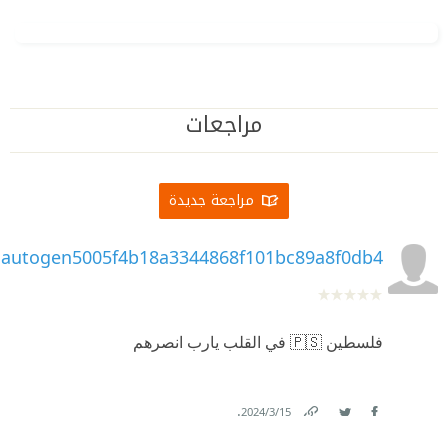
مراجعات
مراجعة جديدة
autogen5005f4b18a3344868f101bc89a8f0db4
فلسطين 🇵🇸 في القلب يارب انصرهم
.
15‏/3‏/2024
Link
Twitter
Facebook