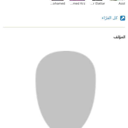
Shereen mohamed
Mohammed Krz
Amr Elattar
Assil
كل القرّاء
المؤلف