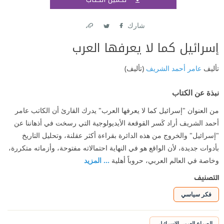
اشتر
شارك
Link
Twitter
Facebook
إسرائيل كما لا يعرفها العرب
تأليف
عامر أحمد الشريف
(تأليف)
نبذة عن الكتاب
من العنوان "إسرائيل كما لا يعرفها العرب" يدرك القارئ أن الكاتب عامر
أحمد الشريف أراد كَسر القوقعة الأيديولوجية التي رسخت في أذهاننا عن
"إسرائيل" والخروج من هذه الدائرة بقراءة أكثر عقلنة، وتحليل التاريخ
بأدوات جديدة، لأن الواقع هو في النهاية احتمالاته مفتوحة، وأزماته متكررة،
وخاصة في العالم العربي، حروباً أهلية
... المزيد
التصنيف
فكر سياسي
الصراع العربي الإسرائيلي