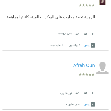
الرواية تحفة وحازت على البوكر العالمية، كاتبتها مراهقة.
.
23‏/12‏/2021
Link
Twitter
Facebook
أوافق
6
يوافقون
1 تعليقات
Afrah Oun
.
قبل 14 يوم
Link
Twitter
Facebook
أوافق
اضف تعليق