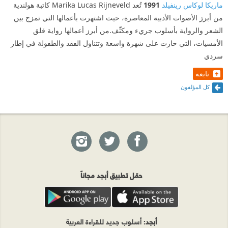
ماريكا لوكاس رينفيلد
1991
تُعد Marika Lucas Rijneveld كاتبة هولندية
من أبرز الأصوات الأدبية المعاصرة، حيث اشتهرت بأعمالها التي تمزج بين
الشعر والرواية بأسلوب جريء ومكثّف.من أبرز أعمالها رواية قلق
الأمسيات، التي حازت على شهرة واسعة وتتناول الفقد والطفولة في إطار
سردي
تابعه
كل المؤلفون
حمّل تطبيق أبجد مجاناً
أبجد
: أسلوب جديد للقراءة العربية