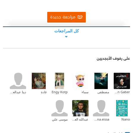
مراجعة جديدة
كل المراجعات
على رفوف الأبجديين
Shereen Gaber
مصطفى
سماء
Engy Kotp
غادة
دينا عبدالعزيز
Nano
menna.eissa
عبدالله العبدلي
موسى علي