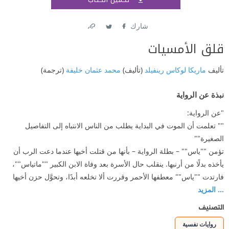
اشتر
شارك
Link
Twitter
Facebook
قلق الأمسيات
تأليف
ماريكا لوكاس رينفيلد
(تأليف)
محمد عثمان خليفة
(ترجمة)
نبذة عن الرواية
"عن الرواية:
"" تعلمت أن الموت في البداية يطلب من الناس الانتباه إلى التفاصيل
الصغيرة""
تؤمن ""ياس"" – بطلة الرواية – بأنها من قتلت أخيها عندما دعت الرب أن
يأخذه بدلًا من أرنبها. ينقلب حال الأسرة بعد وفاة الابن الكبير ""ماتياس""،
فارتدت ""ياس"" معطفها الأحمر وقررت ألا تخلعه أبدًا، وتحوَّل حزن أخيها
... المزيد
التصنيف
روايات نفسية