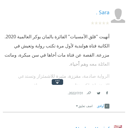
Sara .
أنهيت "قلق الأمسيات" الفائزة بالمان بوكر العالمية 2020.
الكاتبة فتاة هولندية لأول مرة تكتب رواية وتعيش في
مزرعة. القصة عن فتاة مات أخاها في سن مبكرة، وماتت
العائلة معه وهم أحياء.
‏الرواية صادمة، مقززة، مثيرة للاشمئزاز وتستدعي
الاستفراغ. لكن هذا وضع حياة البعض وواقعهم
.
31‏/7‏/2022
Link
Twitter
Facebook
أوافق
اضف تعليق