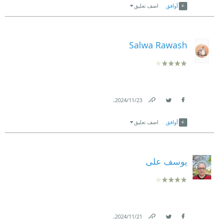
أوافق
اضف تعليق
Salwa Rawash
.
23‏/11‏/2024
Link
Twitter
Facebook
أوافق
اضف تعليق
يوسف على
.
21‏/11‏/2024