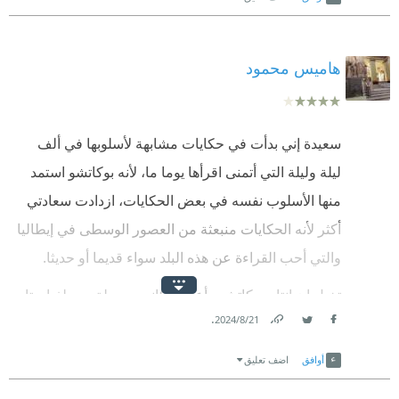
هاميس محمود
سعيدة إني بدأت في حكايات مشابهة لأسلوبها في ألف
ليلة وليلة التي أتمنى اقرأها يوما ما، لأنه بوكاتشو استمد
منها الأسلوب نفسه في بعض الحكايات، ازدادت سعادتي
أكثر لأنه الحكايات منبعثة من العصور الوسطى في إيطاليا
والتي أحب القراءة عن هذه البلد سواء قديما أو حديثا.
تخيل إن إنتاج بوكاتشو وأعماله كانت حصيلة حبه لفياميتا
.
21‏/8‏/2024
والتي كانت هي الدافع الرئيسي لانتاجه مثل هذا العمل
Link
Twitter
Facebook
العظيم، الفتاة التي حبها لمدة ١٢ عاما وتوفت وكتب هذه
أوافق
اضف تعليق
القصص ليأنس ويلطف عن مأساة.