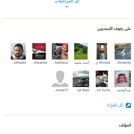
كل المراجعات
على رفوف الأبجديين
Eman Elmahdy
Maaly Ahmed
أحمد محمد
Sameh Katfaoui
Mohamed Abdelwahed
Muhammad Abdellatif AbdelKader
عبدالمحسن علي السبعان
Nadia Yassine Tuma
Fatmad Mad
hassanemad77
كل القرّاء
المؤلف