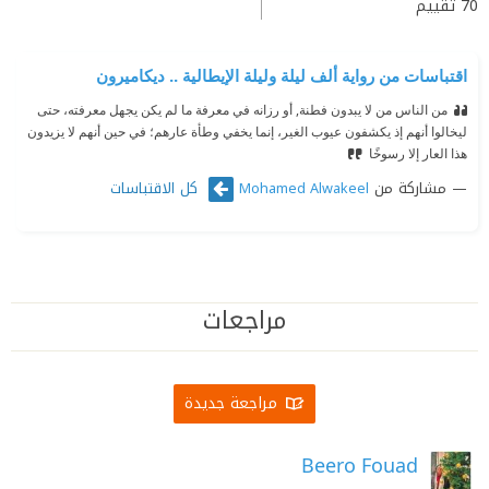
70
تقييم
اقتباسات من رواية ألف ليلة وليلة الإيطالية .. ديكاميرون
من الناس من لا يبدون فطنة, أو رزانه في معرفة ما لم يكن يجهل معرفته، حتى
ليخالوا أنهم إذ يكشفون عيوب الغير، إنما يخفي وطأة عارهم؛ في حين أنهم لا يزيدون
هذا العار إلا رسوخًا
مشاركة من
كل الاقتباسات
Mohamed Alwakeel
مراجعات
مراجعة جديدة
Beero Fouad