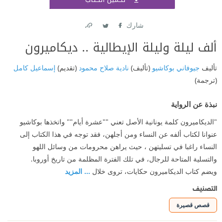
اشتر
شارك
Link
Twitter
Facebook
ألف ليلة وليلة الإيطالية .. ديكاميرون
تأليف
جيوفاني بوكاشيو
(تأليف)
نادية صلاح محمود
(تقديم)
إسماعيل كامل
(ترجمة)
نبذة عن الرواية
"الديكاميرون كلمة يونانية الأصل تعني ""عشرة أيام"" واتخذها بوكاشيو
عنوانا لكتاب ألفه عن النساء ومن أجلهن، فقد توجه في هذا الكتاب إلى
النساء راغبا في تسليتهن ، حيث يراهن محرومات من وسائل اللهو
والتسلية المتاحة للرجال، في تلك الفترة المظلمة من تاريخ أوروبا.
ويضم كتاب الديكاميرون حكايات، تروى خلال
... المزيد
التصنيف
قصص قصيرة