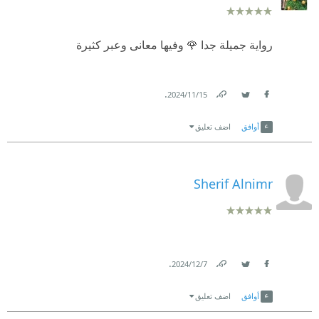
رواية جميلة جدا 🌹 وفيها معانى وعبر كثيرة
.
15‏/11‏/2024
Link
Twitter
Facebook
أوافق
اضف تعليق
Sherif Alnimr
.
7‏/12‏/2024
Link
Twitter
Facebook
أوافق
اضف تعليق