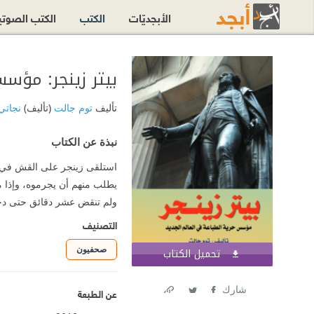
الأبجديّات
الكتب
الكتب الصوت
بيتر زينجر: مؤس
تأليف
توم جالت
(تأليف)
نجات
نبذة عن الكتاب
استلقى زينجر على القش في 
يطلب منهم أن يجرموه، وإذا ما
ولم تنقض عشر دقائق حتى د
التصنيف
صحفيون
تحميل الكتاب
اشترك الآن
شارك
عن الطبعة
Link
Twitter
Facebook