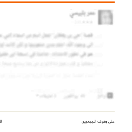
على رفوف الأبجديين
ال