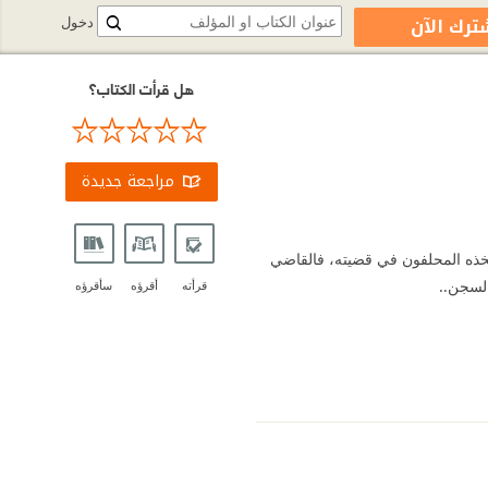
ترك الآن
دخول
هل قرأت الكتاب؟
مراجعة جديدة
ذه المحلفون في قضيته، فالقاضي
السجن..
قرأته
أقرؤه
سأقرؤه