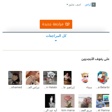
أوافق
اضف تعليق
مراجعة جديدة
كل المراجعات
على رفوف الأبجديين
Halima Belarbi
سماء
إبراهيم عادل
Futoon Halabi
نبراس الجيلاني
Mariem Mohamed
Michel Hanna
مريم العجمي
kim maria
آية عبد الرحمن