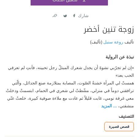
اشتر
شارك
Link
Twitter
Facebook
زوجة تنين أخضر
تأليف
روعة سنبل
(تأليف)
نبذة عن الرواية
«إن لم تجرّبي نشوةَ أن يجدل شعرك المبتلّ رجل تحبينه، فأنتِ لم تعرفي
الحب بعد»
همستْ لي المرأة خشنةُ الصّوت، المصابة بمتلازمة صنع الجدائل، والّتي
ترافقني دوماً في منزلي، مشّطتْ لي شعري في الحمام، ابتسمتْ ودخلتْ
معي غرفة نومي، غابت قليلاً ثم عادت مع ملاءة صوفية كبيرة، خلعتْ عنّي
منشفتي،
... المزيد
التصنيف
قصص قصيرة