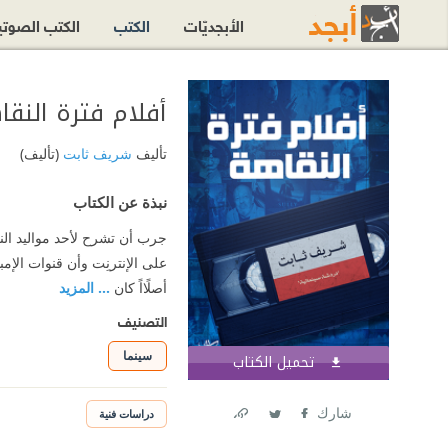
الأبجديّات
الكتب
الكتب الصوت
‫أفلام فترة النق‬
تأليف
شريف ثابت
(تأليف)
نبذة عن الكتاب
جرب أن تشرح لأحد مواليد الن
على الإنترنِت وأن قنوات الإ
أصلًااً كان
... المزيد
التصنيف
سينما
تحميل الكتاب
اشترك الآن
شارك
دراسات فنية
Link
Twitter
Facebook