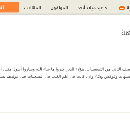
اش
ية
🎉 عيد ميلاد أبجد
المؤلفون
المقالات
جديد
اهة
صف الثاني من التسعينيات، هؤلاء الذين كبروا ما شاء الله وصاروا أطول منك، أ
مبسيهات وفوكس ودُبَىّ وان، كانت فى علم الغيب فى التسعينات قبل مولدهم بسنو