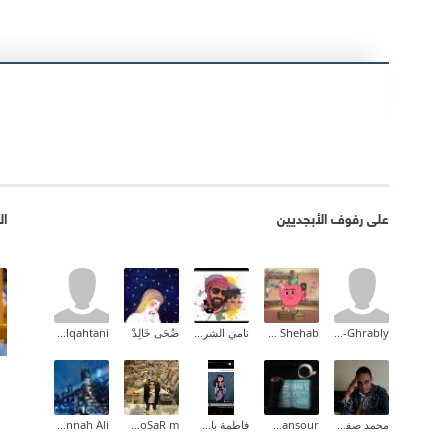
على رفوف الأبجديين
ال
Sami Ali El-Ghrably
Tarek Shehab
نامي الشريف ✨
ضُحَى خَالِدْ
wedad alqahtani
محمد صفوت
Iman Mansour
فاطمة باشافعي
BiN_DoSaR m
Mennah Ali