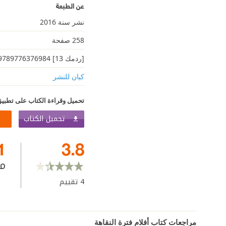
عن الطبعة
نشر سنة 2016
258 صفحة
[ردمك 13] 9789776376984
كيان للنشر
تحميل وقراءة الكتاب على تطبيق
تحميل الكتاب
1
3.8
م
4
تقييم
مراجعات كتاب ‫أفلام فترة النقاهة‬