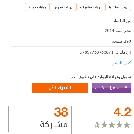
روايات فانتازيا
روايات مغامرات
روايات غموض
روايات خيالية
عن الطبعة
نشر سنة 2014
290 صفحة
[ردمك 13] 9789776376687
كيان للنشر
تحميل وقراءة الرواية على تطبيق أبجد
تحميل الكتاب
اشترك الآن
38
4.2
مشاركة