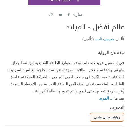
اشتر
شارك
Link
Twitter
Facebook
عالم أفضل - الميلاد
تأليف
شريف ثابت
(تأليف)
نبذة عن الرواية
فى مستقبل قريب مظلم، تنضب موارد الطاقة التقليدية من نفط وغاز
طبيعى وخلافه، وتعجز الطاقة المتجددة عن سد الحاجة العالمية المتزايدة
للطاقة.. تصبح الكرة فى ملعب إيجى- نيرجى.. الشركة العملاقة، عابرة
القارات، المتخصصة فى استخلاص الطاقة النفسية من الأجساد البشرية
(عن طريق تعذيبها حتى الموت) ثم تحويلها لطاقة كهربية..
بعد ما
... المزيد
التصنيف
روايات خيال علمي