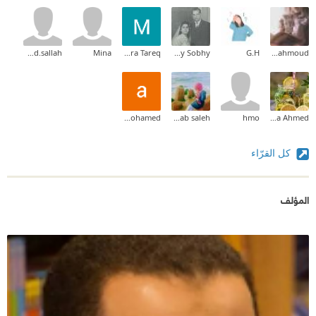
maahmoud.sallah
Mina
Monera Tareq
Mina Hany Sobhy
G.H
Amira Mahmoud
ahmed mohamed
Rehab saleh
hmo
Aya Ahmed
كل القرّاء
المؤلف