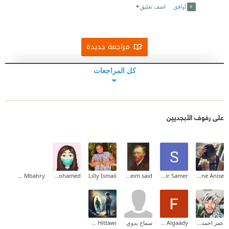
أوافق
اضف تعليق
مراجعة جديدة
كل المراجعات
على رفوف الأبجديين
omar Mbahry
Shereen mohamed
Lilly Ismail
moneim said
Samir Samer
Youne Anise
عمر احمد خليل
Fiseel Algaady
سماح بدوي
Mohammad Hittawi