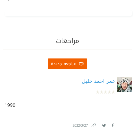
مراجعات
مراجعة جديدة
عمر احمد خليل
1990
.
27‏/3‏/2022
Link
Twitter
Facebook