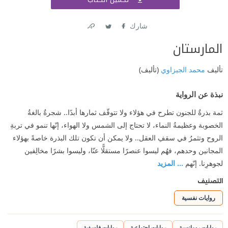
اشتر
شارك
Link
Twitter
Facebook
المارستان
تأليف
محمد الجيزاوي
(تأليف)
نبذة عن الرواية
ثمة بذرةٌ للجنون تطرح في هؤلاء ولا تتوقّف ثمارها أبدًا.. شجرةٌ بالغةُ
الخصوبة وعظيمةُ النماء، لا تحتاج إلى الشمس ولا الهواء، إنّها تنمو في تربةِ
الروح وتثمرُ في سقفِ العقل.. ولا يمكن أن تكون تلك البذرة خاصةً بهؤلاء
المجانين وحدهم، فهُم ليسوا عنصرًا مستقلًّا عنّا، وليسوا بشرًا مخالِفين
لجوهرِنا. إنّهم
... المزيد
التصنيف
روايات نفسية
روايات رومانسية
روايات اجتماعية
روايات فلسفية