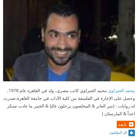
محمد الجيزاوي
محمد الجيزاوي كاتب مصري، ولد في القاهرة عام 1978،
وحصل على الإجازة في الفلسفة من كلية الآداب في جامعة القاهرة،صدرت
له روايات : (سر العابر & المخلصون يرحلون غالبا & الخمر ما عادت تسكر
احداً & المارستان )
تابعه
كل المؤلفون