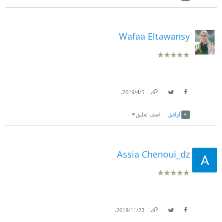
Wafaa Eltawansy
.
5‏/4‏/2019
Link
Twitter
Facebook
أوافق
اضف تعليق
Assia Chenoui_dz
.
23‏/11‏/2018