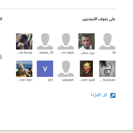
على رفوف الأبجديين
ال
M
نوي مختار عمر
brahim tabti
nadineattia_78
Youne Anise
souha taher ben
Qtr
saeideh
moneim said
Shi Dowsari
كل القرّاء