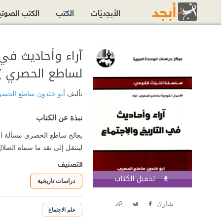
الأبجديّات
الكتب
الكتب الصوت
آراء وأحاديث في 
لساطع الحصري )
تأليف
أبو خلدون ساطع الحص
نبذة عن الكتاب
يعالج ساطع الحصري مسألة التعل
لينتقل إلى نقد ما سماه الضلال
التصنيف
تحميل الكتاب
اشترك الآن
دراسات تاريخية
شارك
علم الاجتماع
Link
Twitter
Facebook