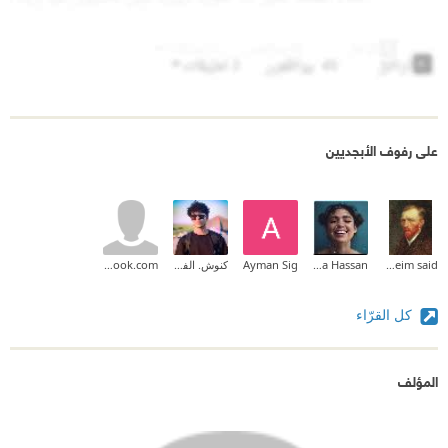
على رفوف الأبجديين
moneim said
Doaa Hassan
Ayman Sig
كنوش. الفياضي
sally.sharara@outlook.com
كل القرّاء
المؤلف