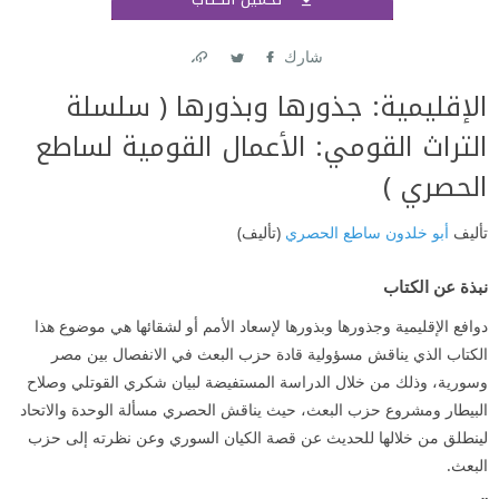
اشتر
شارك
Link
Twitter
Facebook
الإقليمية: جذورها وبذورها ( سلسلة
التراث القومي: الأعمال القومية لساطع
الحصري )
تأليف
أبو خلدون ساطع الحصري
(تأليف)
نبذة عن الكتاب
دوافع الإقليمية وجذورها وبذورها لإسعاد الأمم أو لشقائها هي موضوع هذا
الكتاب الذي يناقش مسؤولية قادة حزب البعث في الانفصال بين مصر
وسورية، وذلك من خلال الدراسة المستفيضة لبيان شكري القوتلي وصلاح
البيطار ومشروع حزب البعث، حيث يناقش الحصري مسألة الوحدة والاتحاد
لينطلق من خلالها للحديث عن قصة الكيان السوري وعن نظرته إلى حزب
البعث.