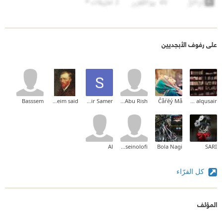
على رفوف الأبجديين
Basssem
moneim said
Samir Samer
Ala Abu Rish
Ĉẵŕĕý Mẵ
iqbal alqusair
Al
Husseinolofi
Bola Nagi
SARI
كل القرّاء
المؤلف