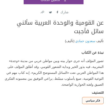
اشتر
شارك
Link
Twitter
Facebook
عن القومية والوحدة العربية سألني
سائل فأجبت
تأليف
سعدون حمادي
(تأليف)
نبذة عن الكتاب
تصور المؤلف أنه جرى حوار بينه وبين مواطن عربي من مدينة «وجدة»
المغربية، فيه بذور الخير وبداية الشعور القومي. وقد أطلق المؤلف على
هذا المواطن العربي نعت «السائل المستوضح الكريم». إنه كتاب مهم في
التوعية القومية، صيغ بأسلوب مبسّط، يراعي التوفيق بين مضمونه الفكري
العميق ولغته الحوارية الواضحة.
التصنيف
فكر سياسي