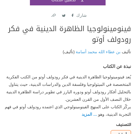
اشتر
شارك
Link
Twitter
Facebook
فينومينولوجيا الظاهرة الدينية في فكر
رودولف أوتو
تأليف
بن عطاء الله محمد أسامة
(تأليف)
نبذة عن الكتاب
يُعد فينومينولوجيا الظاهرة الدينية في فكر رودولف أوتو من الكتب الفكرية
المتخصصة في الميثولوجيا وفلسفة الدين والدراسات الدينية، حيث يتناول
بالتحليل أفكار رودولف أوتو ودوره البارز في تطوير دراسة الظاهرة الدينية
خلال النصف الأول من القرن العشرين.
يركّز الكتاب على المنهج الفينومينولوجي الذي اعتمده رودولف أوتو في فهم
التجربة الدينية، وهو
... المزيد
التصنيف