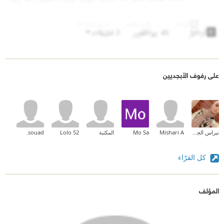
على رفوف الأبجديين
نبراس الجيلاني
Mishari A
Mo Sa
المكتبة
Lolo 52
souad.
كل القرّاء
المؤلف