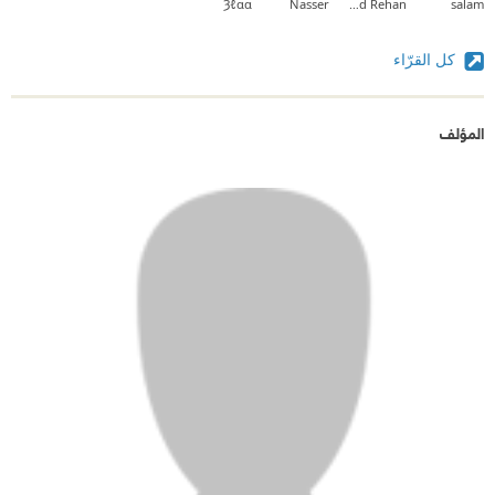
Ȝℓαα
Nasser
Khaled Rehan
salam
كل القرّاء
المؤلف