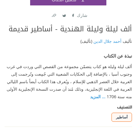
اشتر
شارك
Link
Twitter
Facebook
ألف ليلة وليلة الهندية - أساطير قديمة
تأليف
أحمد جلال الدين
(تأليف)
نبذة عن الكتاب
ألف ليلة وليلة هو كتاب يتضمّن مجموعة من القصص التي وردت في غرب
وجنوب آسيا ، بالإضافة إلى الحكايات الشعبية التي جُمِعت وتُرجمت إلى
العربية خلال العصر الذهبي للإسلام ، ويُعرف هذا الكتاب أيضاً باسم الليالي
العربية في اللغة الإنجليزية، وذلك مُنذ أن صدرت النسخة الإنجليزية الأولى
منه سنة 1706
... المزيد
التصنيف
أساطير