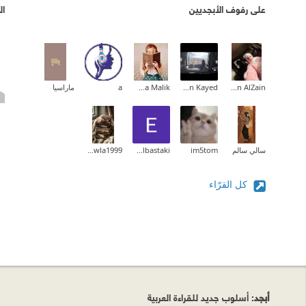
على رفوف الأبجديين
ال
Nesreen AlZain
Jenan Kayed
Rahma Malik
a
ماراسيا
سالي سالم
im5tom
Elham Albastaki
Khawla1999
كل القرّاء
أبجد
: أسلوب جديد للقراءة العربية