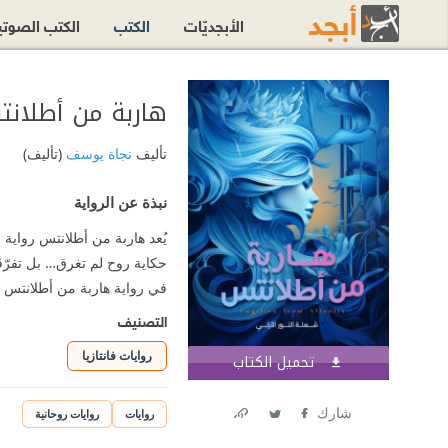
الأبجديّات
الكتب
الكتب الصوت
تأليف
نجاة يوسف
(تأليف)
نبذة عن الرواية
يُعد هاربة من أطلانتس رواية
حكاية روح لم تغرق… بل تفرّق
في رواية هاربة من أطلانتس نت
التصنيف
روايات فانتازيا
تحميل الكتاب
اشترك الآن
شارك
روايات
روايات روحانية
Link
Twitter
Facebook