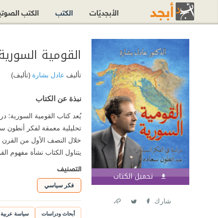
الأبجديّات
الكتب
الكتب الصوت
القومية السورية
تأليف
عادل بشارة
(تأليف)
نبذة عن الكتاب
يُعد كتاب القومية السورية: 
تحليلية معمقة لفكر أنطون سع
خلال النصف الأول من القرن 
يتناول الكتاب نشأة مفهوم الق
التصنيف
تحميل الكتاب
اشترك الآن
فكر سياسي
شارك
Link
Twitter
Facebook
أبحاث ودراسات
سياسة عربية