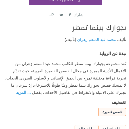
اشتر
شارك
Link
Twitter
Facebook
بجوارك بينما تمطر
تأليف
محمد عبد المنعم زهران
(تأليف)
نبذة عن الرواية
تُعد مجموعة بجوارك بينما تمطر للكاتب محمد عبد المنعم زهران من
الأعمال الأدبية المميزة في مجال القصص القصيرة العربية، حيث تقدّم
تجربة قراءة مختلفة تمزج بين العمق الإنساني والأسلوب السردي الجذاب.
لا تمنحك قصص بجوارك بينما تمطر وقتًا طويلًا للاسترخاء، إذ سرعان ما
تجبرك على الانتباه والانخراط في تفاصيل الأحداث، بفضل
... المزيد
التصنيف
قصص قصيرة
روايات اجتماعية
روايات خيالية